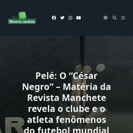
Skip
to
content
Pelé: O “César
Negro” – Matéria da
Revista Manchete
revela o clube e o
atleta fenômenos
do futebol mundial