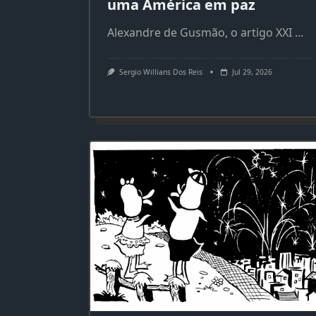
uma América em paz
Alexandre de Gusmão, o artigo XXI
...
Sergio Willians Dos Reis
Jul 29, 2026