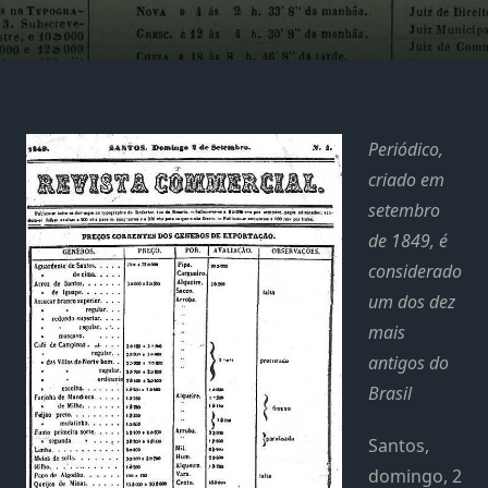
Periódico,
criado em
setembro
de 1849, é
considerado
um dos dez
mais
antigos do
Brasil
Santos,
domingo, 2