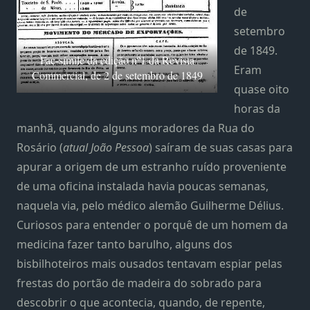
de
setembro
de 1849.
Fac-símile da edição nº1 da Revista
Eram
Commercial, de 2 de setembro de 1849
quase oito
horas da
manhã, quando alguns moradores da Rua do
Rosário (
atual João Pessoa
) saíram de suas casas para
apurar a origem de um estranho ruído proveniente
de uma oficina instalada havia poucas semanas,
naquela via, pelo médico alemão Guilherme Délius.
Curiosos para entender o porquê de um homem da
medicina fazer tanto barulho, alguns dos
bisbilhoteiros mais ousados tentavam espiar pelas
frestas do portão de madeira do sobrado para
descobrir o que acontecia, quando, de repente,