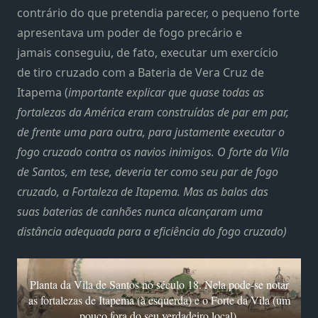
contrário do que pretendia parecer, o pequeno forte
apresentava um poder de fogo precário e
jamais conseguiu, de fato, executar um exercício
de tiro cruzado com a Bateria de Vera Cruz de
Itapema (
importante explicar que quase todas as
fortalezas da América eram construídas de par em par,
de frente uma para outra, para justamente executar o
fogo cruzado contra os navios inimigos. O forte da Vila
de Santos, em tese, deveria ter como seu par de fogo
cruzado, a Fortaleza de Itapema. Mas as balas das
suas baterias de canhões nunca alcançaram uma
distância adequada para a eficiência do fogo cruzado)
Planta da Vila de Santos no século 18. Nela pode-se notar
as fortalezas de Itapema (à esquerda) e o Forte da Vila (um
pouco fora do seu verdadeiro local).