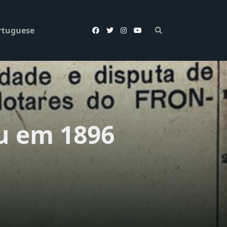
rtuguese
u em 1896