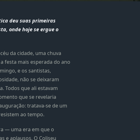
tica deu suas primeiras
ta, onde hoje se ergue o
o céu da cidade, uma chuva
r a festa mais esperada do ano
ingo, e os santistas,
osidade, não se deixaram
a. Todos que ali estavam
omento que se revelaria
auguração: tratava-se de um
resistem ao tempo.
ra — uma era em que o
s e aplausos. O Coliseu