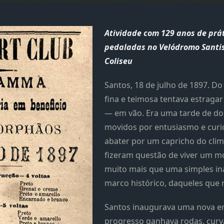
Atividade com 129 anos de prá
pedaladas no Velódromo Santis
Coliseu
Santos, 18 de julho de 1897. D
fina e teimosa tentava estraga
— em vão. Era uma tarde de dom
movidos por entusiasmo e curi
abater por um capricho do clim
fizeram questão de viver um m
muito mais que uma simples in
marco histórico, daqueles que 
Santos inaugurava uma nova e
progresso ganhava rodas, curva