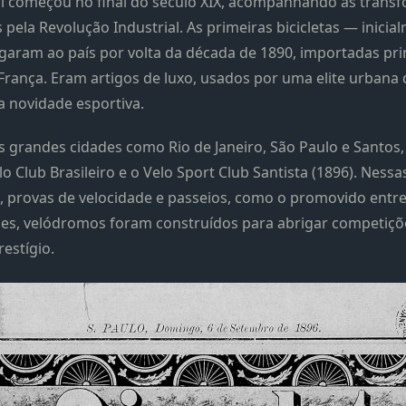
asil começou no final do século XIX, acompanhando as tran
 pela Revolução Industrial. As primeiras bicicletas — inic
egaram ao país por volta da década de 1890, importadas pr
França. Eram artigos de luxo, usados por uma elite urbana q
 novidade esportiva.
s grandes cidades como Rio de Janeiro, São Paulo e Santos
 Club Brasileiro e o Velo Sport Club Santista (1896). Nessas 
es, provas de velocidade e passeios, como o promovido entr
des, velódromos foram construídos para abrigar competições
estígio.