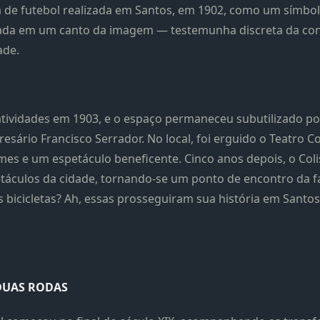
da de futebol realizada em Santos, em 1902, como um símbol
tada em um canto da imagem — testemunha discreta da cone
ade.
ividades em 1903, e o espaço permaneceu subutilizado por
esário Francisco Serrador. No local, foi erguido o Teatro C
mes e um espetáculo beneficente. Cinco anos depois, o Coli
táculos da cidade, tornando-se um ponto de encontro da fam
às bicicletas? Ah, essas prosseguiram sua história em Santos
DUAS RODAS