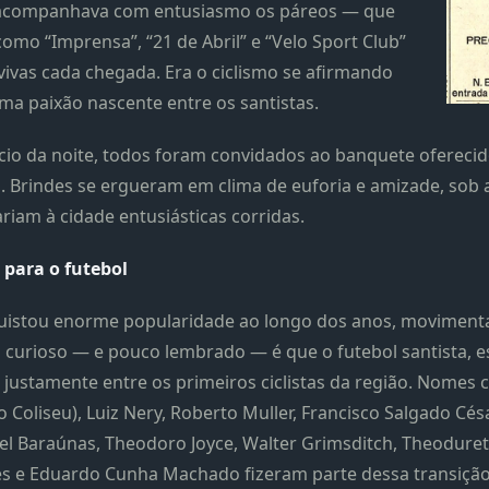
e, acompanhava com entusiasmo os páreos — que
mo “Imprensa”, “21 de Abril” e “Velo Sport Club”
ivas cada chegada. Era o ciclismo se afirmando
ma paixão nascente entre os santistas.
início da noite, todos foram convidados ao banquete ofereci
tas. Brindes se ergueram em clima de euforia e amizade, sob
riam à cidade entusiásticas corridas.
para o futebol
istou enorme popularidade ao longo dos anos, moviment
 curioso — e pouco lembrado — é que o futebol santista, e
u justamente entre os primeiros ciclistas da região. Nome
 Coliseu), Luiz Nery, Roberto Muller, Francisco Salgado Césa
uel Baraúnas, Theodoro Joyce, Walter Grimsditch, Theodure
es e Eduardo Cunha Machado fizeram parte dessa transição 