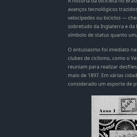
A história da bicicleta no Br
avanços tecnológicos trazidos
velocípedes ou biciclos — ch
sobretudo da Inglaterra e da 
símbolo de status quanto uma
O entusiasmo foi imediato na
clubes de ciclismo, como o Velo
reuniam para realizar desfil
maio de 1897. Em várias cida
considerado um esporte de pr