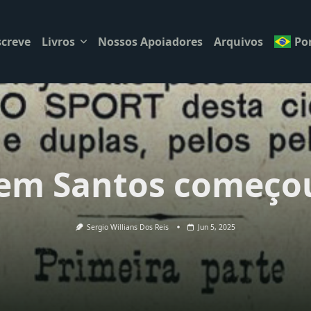
creve
Livros
Nossos Apoiadores
Arquivos
Po
 em Santos começo
Sergio Willians Dos Reis
Jun 5, 2025