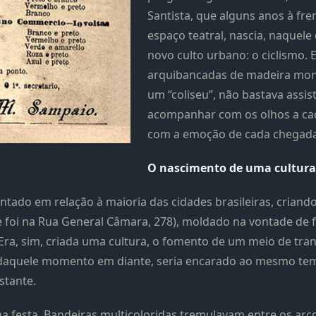
Santista, que alguns anos à fr
espaço teatral, nascia, naquele
novo culto urbano: o ciclismo. E 
arquibancadas de madeira mon
um “coliseu”, não bastava assisti
acompanhar com os olhos a cadê
com a emoção de cada chegada
O nascimento de uma
cultura
antado em relação à maioria das cidades brasileiras, crian
e foi na Rua General Câmara, 278), moldado na vontade de 
 Era, sim, criada uma cultura, o fomento de um meio de tr
ar, daquele momento em diante, seria encarado ao mesmo t
stante.
na festa. Bandeiras multicoloridas tremulavam entre os ar