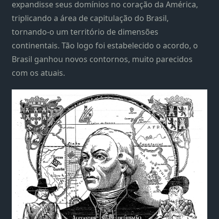
expandisse seus domínios no coração da América,
triplicando a área de capitulação do Brasil,
tornando-o um território de dimensões
continentais. Tão logo foi estabelecido o acordo, o
Brasil ganhou novos contornos, muito parecidos
com os atuais.