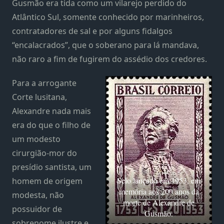
Gusmão era tida como um vilarejo perdido do
Atlântico Sul, somente conhecido por marinheiros,
contratadores de sal e por alguns fidalgos
“encalacrados”, que o soberano para lá mandava,
não raro a fim de fugirem do assédio dos credores.
Para a arrogante
Corte lusitana,
Alexandre nada mais
era do que o filho de
um modesto
cirurgião-mor do
presídio santista, um
Selo lançado em 1953, em
homem de origem
memória aos 200 anos da
modesta, não
morte de Alexandre de
possuidor de
Gusmão.
sobrenome ilustre e