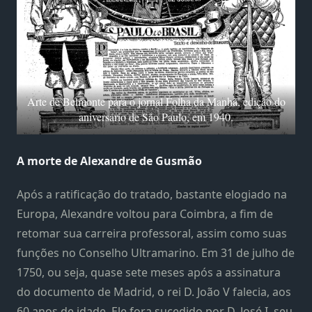
Arte de Belmonte para o jornal Folha da Manhã, edição do
aniversário de São Paulo, em 1940.
A morte de Alexandre de Gusmão
Após a ratificação do tratado, bastante elogiado na
Europa, Alexandre voltou para Coimbra, a fim de
retomar sua carreira professoral, assim como suas
funções no Conselho Ultramarino. Em 31 de julho de
1750, ou seja, quase sete meses após a assinatura
do documento de Madrid, o rei D. João V falecia, aos
60 anos de idade. Ele fora sucedido por D. José I, seu