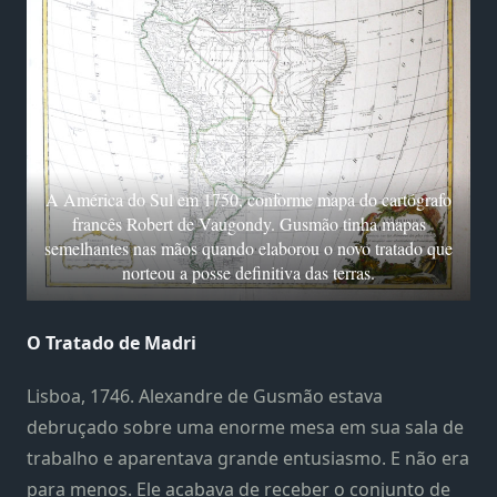
A América do Sul em 1750, conforme mapa do cartógrafo
francês Robert de Vaugondy. Gusmão tinha mapas
semelhantes nas mãos quando elaborou o novo tratado que
norteou a posse definitiva das terras.
O Tratado de Madri
Lisboa, 1746. Alexandre de Gusmão estava
debruçado sobre uma enorme mesa em sua sala de
trabalho e aparentava grande entusiasmo. E não era
para menos. Ele acabava de receber o conjunto de