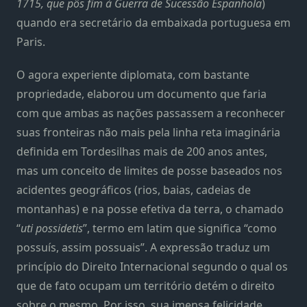
1715, que pôs fim à Guerra de Sucessão Espanhola
)
quando era secretário da embaixada portuguesa em
Paris.
O agora experiente diplomata, com bastante
propriedade, elaborou um documento que faria
com que ambas as nações passassem a reconhecer
suas fronteiras não mais pela linha reta imaginária
definida em Tordesilhas mais de 200 anos antes,
mas um conceito de limites de posse baseados nos
acidentes geográficos (rios, baias, cadeias de
montanhas) e na posse efetiva da terra, o chamado
“
uti possidetis
”, termo em latim que significa “como
possuís, assim possuais”. A expressão traduz um
princípio do Direito Internacional segundo o qual os
que de fato ocupam um território detém o direito
sobre o mesmo. Por isso, sua imensa felicidade