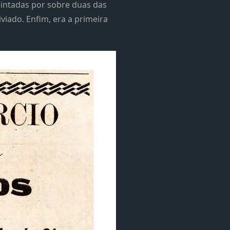
 pintadas por sobre duas das
iviado. Enfim, era a primeira