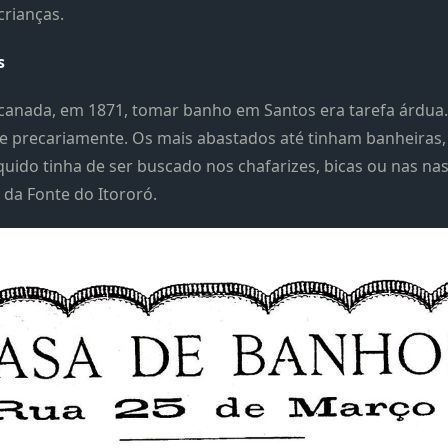
crianças.
s
anada, em 1871, tomar banho em Santos era tarefa árdua.
e precariamente. Os mais abastados até tinham banheiras, 
quido tinha de ser buscado nos chafarizes, bicas ou nas na
 da Fonte do Itororó.