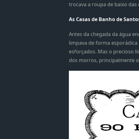
trocava a roupa de baixo das 
As Casas de Banho de Santo
Antes da chegada da água enc
limpava de forma esporádica 
esforçados. Mas o precioso lí
dos morros, principalmente o