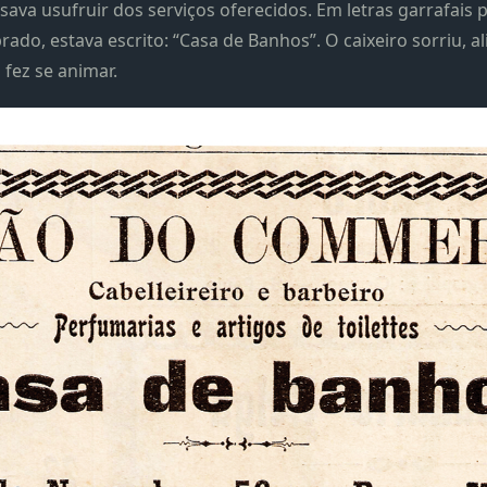
isava usufruir dos serviços oferecidos. Em letras garrafais
do, estava escrito: “Casa de Banhos”. O caixeiro sorriu, al
 fez se animar.