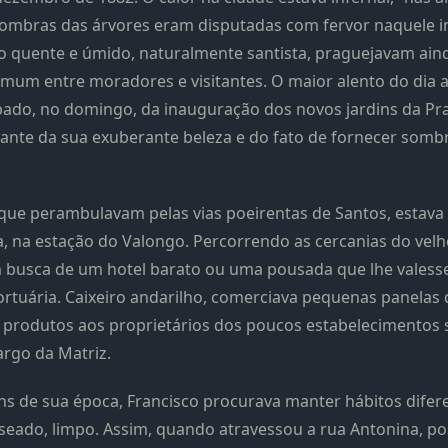
sombras das árvores eram disputadas com fervor naquele i
quente e úmido, naturalmente santista, praguejavam aind
omum entre moradores e visitantes. O maior alento do dia 
pado, no domingo, da inauguração dos novos jardins da Pr
iante da sua exuberante beleza e do fato de fornecer somb
 que perambulavam pelas vias poeirentas de Santos, estava
, na estação do Valongo. Percorrendo as cercanias do ve
em busca de um hotel barato ou uma pousada que lhe valess
rtuária. Caixeiro andarilho, comerciava pequenas panelas 
produtos aos proprietários dos poucos estabelecimentos s
argo da Matriz.
 de sua época, Francisco procurava manter hábitos diferen
sseado, limpo. Assim, quando atravessou a rua Antonina, po