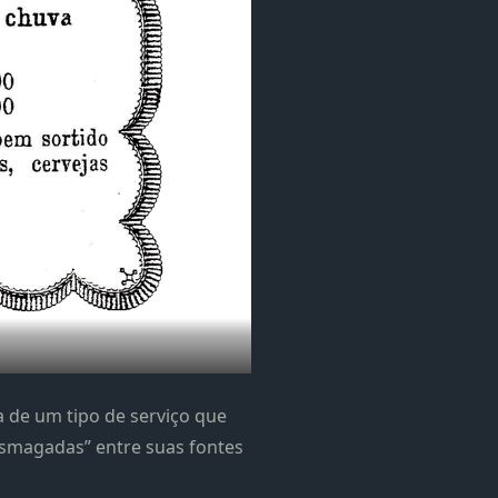
 de um tipo de serviço que
esmagadas” entre suas fontes