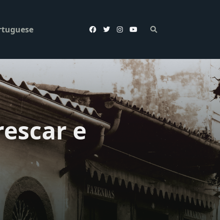
rtuguese
rescar e