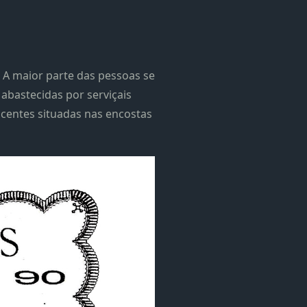
 A maior parte das pessoas se
abastecidas por serviçais
scentes situadas nas encostas