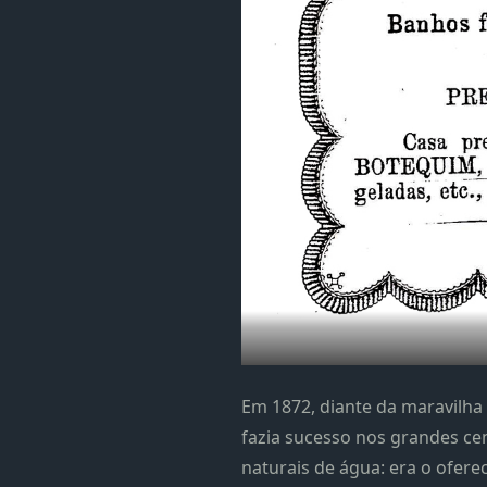
Em 1872, diante da maravilha
fazia sucesso nos grandes ce
naturais de água: era o ofer