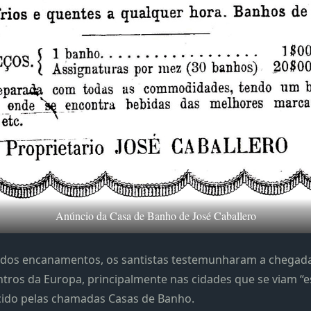
Anúncio da Casa de Banho de José Caballero
 dos encanamentos, os santistas testemunharam a chegada
ntros da Europa, principalmente nas cidades que se viam “
ecido pelas chamadas Casas de Banho.