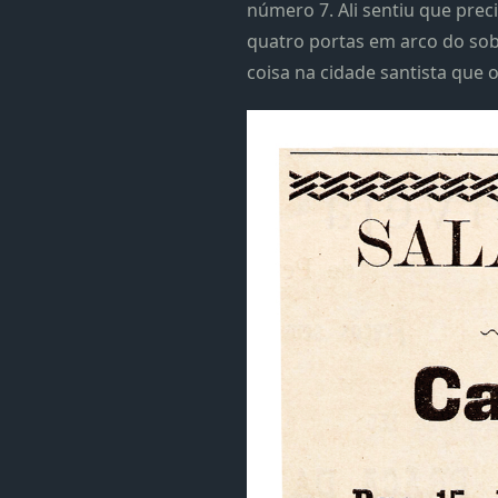
número 7. Ali sentiu que prec
quatro portas em arco do sobra
coisa na cidade santista que o