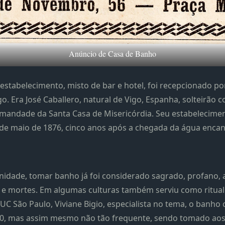
Anúncio de Casa de Banho
 estabelecimento, misto de bar e hotel, foi recepcionado 
o. Era José Caballero, natural de Vigo, Espanha, solteirão 
rmandade da Santa Casa de Misericórdia. Seu estabelecime
de maio de 1876, cinco anos após a chegada da água encan
idade, tomar banho já foi considerado sagrado, profano, ar
e mortes. Em algumas culturas também serviu como ritual d
C São Paulo, Viviane Bigio, especialista no tema, o banh
930, mas assim mesmo não tão frequente, sendo tomado aos