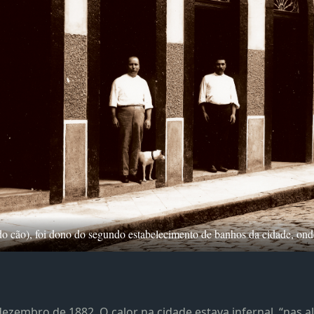
do cão), foi dono do segundo estabelecimento de banhos da cidade, on
dezembro de 1882. O calor na cidade estava infernal, “nas a