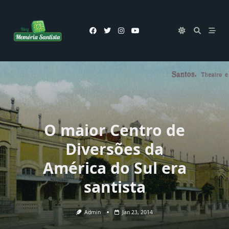
Skip
to
content
O maior Centro de
Diversões da
América do Sul era
santista
Admin
Jan 23, 2014