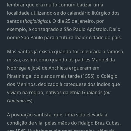
lembrar que era muito comum batizar uma
localidade utilizando-se do calendário litúrgico dos
santos (
hagiológico
). O dia 25 de janeiro, por
exemplo, é consagrado a São Paulo Apóstolo. Daí o
nome São Paulo para a futura maior cidade do país.
Mas Santos já existia quando foi celebrada a famosa
missa, assim como quando os padres Manoel da
Nóbrega e José de Anchieta ergueram em
Piratininga, dois anos mais tarde (1556), o Colégio
dos Meninos, dedicado à catequese dos índios que
viviam na região, nativos da etnia Guaianás (
ou
Guaianazes
).
A povoação santista, que tinha sido elevada à
condição de vila, pelas mãos do fidalgo Braz Cubas,
em 1545, já abrigava algumas moradias, além de