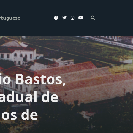
rtuguese
o Bastos,
adual de
nos de