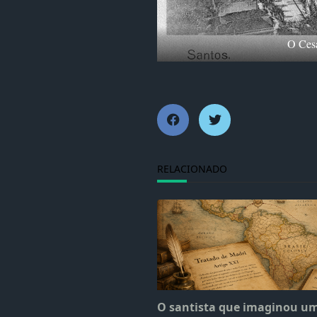
O Cesá
RELACIONADO
O santista que imaginou u