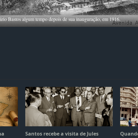
rio Bastos algum tempo depois de sua inauguração, em 1916.
ma
Santos recebe a visita de Jules
Quando