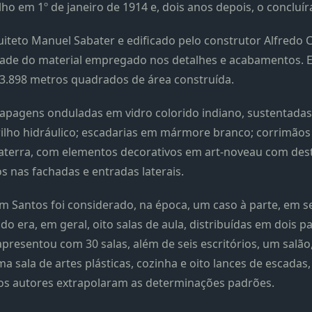
lho em 1º de janeiro de 1914 e, dois anos depois, o concluí
quiteto Manuel Sabater e edificado pelo construtor Alfredo
dade do material empregado nos detalhes e acabamentos. Era
 3.898 metros quadrados de área construída.
tapagens onduladas em vidro colorido indiano, sustentada
rilho hidráulico; escadarias em mármore branco; corrimãos
aterra, com elementos decorativos em art-noveau com dest
os nas fachadas e entradas laterais.
em Santos foi considerado, na época, um caso à parte, em s
o era, em geral, oito salas de aula, distribuídas em dois 
apresentou com 30 salas, além de seis escritórios, um salão,
a sala de artes plásticas, cozinha e oito lances de escadas,
os autores extrapolaram as determinações padrões.