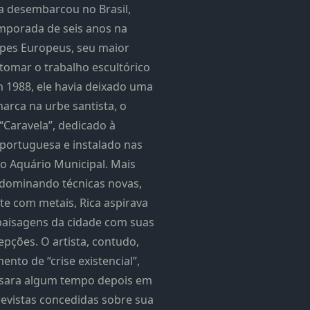
 desembarcou no Brasil,
mporada de seis anos na
lpes Europeus, seu maior
etomar o trabalho escultórico
m 1988, ele havia deixado uma
arca na urbe santista, o
Caravela”, dedicado à
ortuguesa e instalado nas
o Aquário Municipal. Mais
 dominando técnicas novas,
te com metais, Rica aspirava
paisagens da cidade com suas
epções. O artista, contudo,
nto de “crise existencial”,
sara algum tempo depois em
evistas concedidas sobre sua