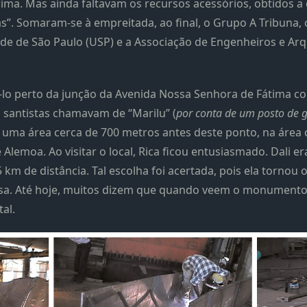
rima. Mas ainda faltavam os recursos acessórios, obtidos a 
s”. Somaram-se à empreitada, ao final, o Grupo A Tribuna, 
dade de São Paulo (USP) e a Associação de Engenheiros e Arq
e-lo perto da junção da Avenida Nossa Senhora de Fátima c
 santistas chamavam de “Marilu” (
por conta de um posto de 
 uma área cerca de 700 metros antes deste ponto, na área c
 Alemoa. Ao visitar o local, Rica ficou entusiasmado. Dali e
 km de distância. Tal escolha foi acertada, pois ela tornou 
casa. Até hoje, muitos dizem que quando veem o monumento
tal.