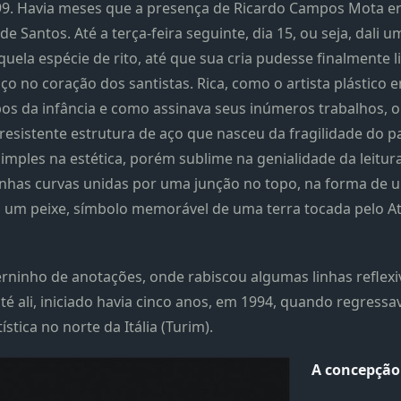
99. Havia meses que a presença de Ricardo Campos Mota e
e Santos. Até a terça-feira seguinte, dia 15, ou seja, dali 
la espécie de rito, até que sua cria pudesse finalmente li
ço no coração dos santistas. Rica, como o artista plástico
s da infância e como assinava seus inúmeros trabalhos, o
resistente estrutura de aço que nasceu da fragilidade do p
imples na estética, porém sublime na genialidade da leitur
inhas curvas unidas por uma junção no topo, na forma de u
, um peixe, símbolo memorável de uma terra tocada pelo Atl
erninho de anotações, onde rabiscou algumas linhas reflexiv
é ali, iniciado havia cinco anos, em 1994, quando regressa
stica no norte da Itália (Turim).
A concepção