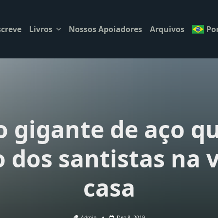
creve
Livros
Nossos Apoiadores
Arquivos
Po
 o gigante de aço q
 dos santistas na 
casa
Admin
Dez 8, 2019