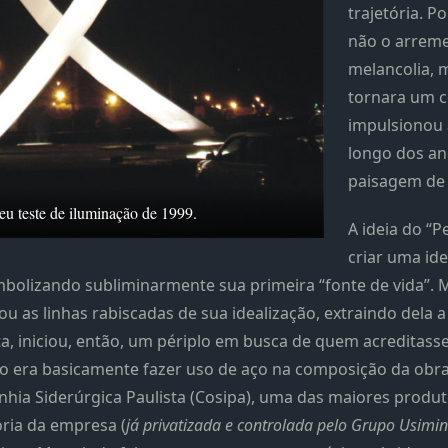
trajetória. P
não o arreme
melancolia, m
tornara um c
impulsionou 
longo dos ano
paisagem de 
u teste de iluminação de 1999.
A ideia do “
criar uma ide
mbolizando subliminarmente sua primeira “fonte de vida”. 
ou as linhas rabiscadas de sua idealização, extraindo dela a
a, iniciou, então, um périplo em busca de quem acreditass
vo era basicamente fazer uso de aço na composição da obra,
ia Siderúrgica Paulista (Cosipa), uma das maiores produtor
oria da empresa (
já privatizada e controlada pelo Grupo Usimi