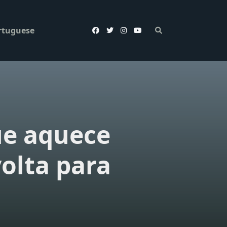
rtuguese
ue aquece
volta para