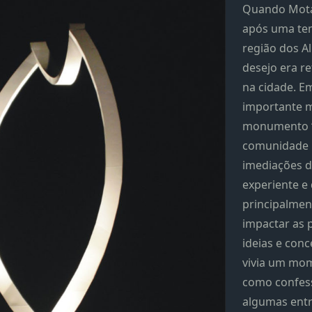
Quando Mota
após uma te
região dos A
desejo era r
na cidade. E
importante m
monumento “
comunidade p
imediações d
experiente e
principalmen
impactar as 
ideias e conc
vivia um mome
como confes
algumas entr