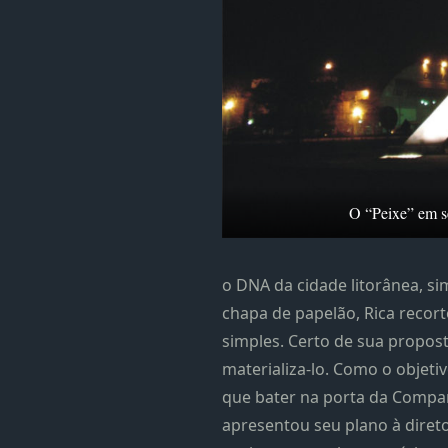
O “Peixe” em se
o DNA da cidade litorânea, si
chapa de papelão, Rica recort
simples. Certo de sua propost
materializa-lo. Como o objeti
que bater na porta da Companh
apresentou seu plano à diret