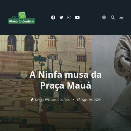
Skip
to
content
A Ninfa musa da
Praça Mauá
Sergio Willians Dos Reis
Ago 19, 2023