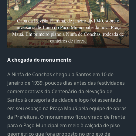
Capa da Revista Flamma, de janeiro de 1940, sobre o
aniversário de 1 ano do Paço Municipal e da nova Praça
Mauá. Em primeiro plano a Ninfa de Conchas, rodeada de
canteiros de flores.
A chegada do monumento
A Ninfa de Conchas chegou a Santos em 10 de
janeiro de 1939, poucos dias antes das festividades
comemorativas do Centenário da elevação de
Santos à categoria de cidade e logo foi assentada
em seu espaço na Praça Mauá pela equipe de obras
da Prefeitura. O monumento ficou virado de frente
para o Paço Municipal em meio à calçada de piso
geométrico que fora proposto no projeto de