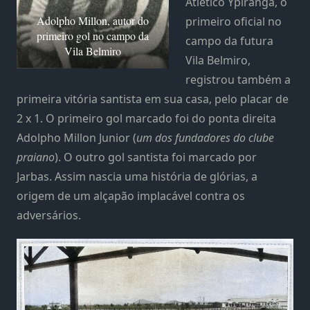
Atlético Ypiranga, o
Adolpho Millon, autor do
primeiro oficial no
primeiro gol no campo da
campo da futura
Vila Belmiro
Vila Belmiro,
registrou também a
primeira vitória santista em sua casa, pelo placar de
2 x 1. O primeiro gol marcado foi do ponta direita
Adolpho Millon Junior (
um dos fundadores do clube
praiano
). O outro gol santista foi marcado por
Jarbas. Assim nascia uma história de glórias, a
origem de um alçapão implacável contra os
adversários.