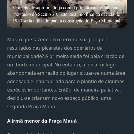
O trecho desapropriado já com o primeiro ajardinamento,
no início do Século 20. Este local, no final da década de
1930 seria utilizado para a construção do Paço Municipal.
Mas, o que fazer com o terreno surgido pelo
resultados das picaretas dos operários da
municipalidade? A primeira saída foi pela criação de
um horto municipal. No entanto, a ideia foi logo
abandonada em razão do lugar situar-se numa área
adensada e inapropriada para o plantio de algumas
espécies importantes. Então, de maneira paliativa,
decidiu-se criar um novo espaço público, uma
segunda Praça Mauá.
A irmã menor da Praça Mauá