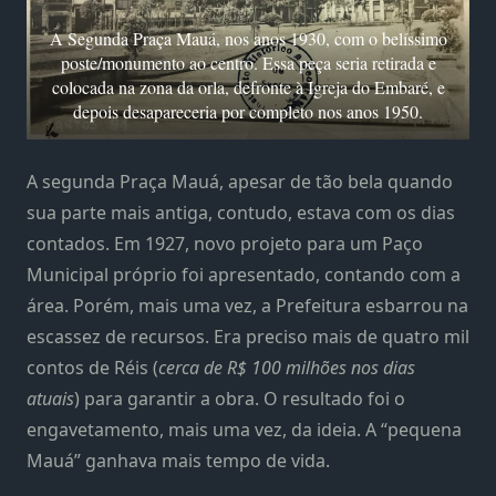
A Segunda Praça Mauá, nos anos 1930, com o belíssimo
poste/monumento ao centro. Essa peça seria retirada e
colocada na zona da orla, defronte à Igreja do Embaré, e
depois desapareceria por completo nos anos 1950.
A segunda Praça Mauá, apesar de tão bela quando
sua parte mais antiga, contudo, estava com os dias
contados. Em 1927, novo projeto para um Paço
Municipal próprio foi apresentado, contando com a
área. Porém, mais uma vez, a Prefeitura esbarrou na
escassez de recursos. Era preciso mais de quatro mil
contos de Réis (
cerca de R$ 100 milhões nos dias
atuais
) para garantir a obra. O resultado foi o
engavetamento, mais uma vez, da ideia. A “pequena
Mauá” ganhava mais tempo de vida.