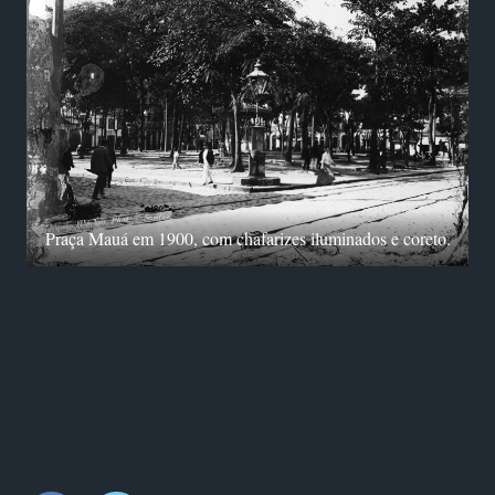
Praça Mauá em 1900, com chafarizes iluminados e coreto.