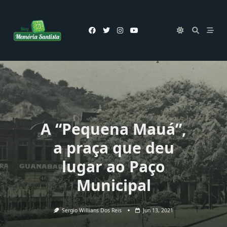
Skip
to
content
A “Pequena Mauá”,
a praça que deu
lugar ao Paço
Municipal
Sergio Willians Dos Reis
Jun 13, 2021