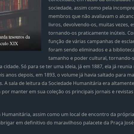
sociedade, assim como pela incompr
membros que não avaliavam o alcance
livros, devolvendo-os, muitas vezes, 
tornando-os praticamente inúteis. C
arda tesouros da
função de várias campanhas de escl
século XIX
foram sendo eliminados e a bibliote
tamanho e poder cultural, tornando-
cidade. Só para se ter uma ideia, já em 1887, ela já reunia
Seis anos depois, em 1893, o volume já havia saltado para m
. A sala de leitura da Sociedade Humanitária era altament
por manter em sua coleção os principais jornais e revistas 
 Humanitária, assim como um local de encontro da própria
abrigar em definitivo do maravilhoso palacete da Praça José 