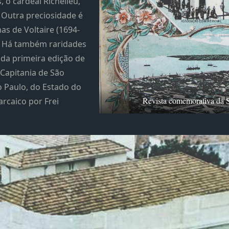
 o cardeal Richelieu,
. Outra preciosidade é
as de Voltaire (1694-
. Há também raridades
da primeira edição de
 Capitania de São
 Paulo, do Estado do
Revista comemorativa da 
arcaico por Frei