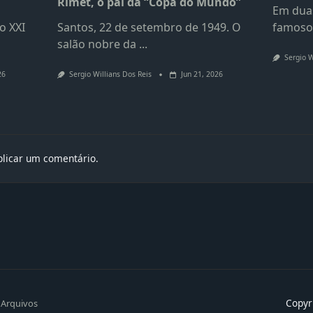
Rimet, o pai da “Copa do Mundo”
Em duas
o XXI
Santos, 22 de setembro de 1949. O
famoso
salão nobre da
...
Sergio W
26
Sergio Willians Dos Reis
Jun 21, 2026
licar um comentário.
Copyr
Arquivos