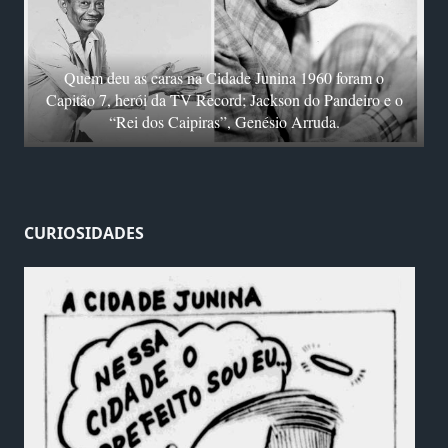
Quem deu as caras na Cidade Junina 1960 foram o
Capitão 7, herói da TV Record; Jackson do Pandeiro e o
“Rei dos Caipiras”, Genésio Arruda.
CURIOSIDADES