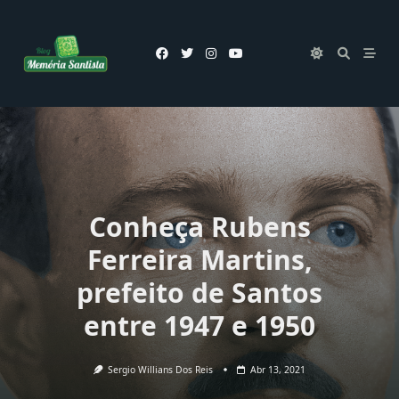
Skip
to
content
Conheça Rubens
Ferreira Martins,
prefeito de Santos
entre 1947 e 1950
Sergio Willians Dos Reis
Abr 13, 2021