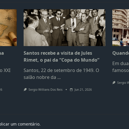
ma
Santos recebe a visita de Jules
Quando
Rimet, o pai da “Copa do Mundo”
Em duas
o XXI
Santos, 22 de setembro de 1949. O
famoso
salão nobre da
...
Sergio W
26
Sergio Willians Dos Reis
Jun 21, 2026
licar um comentário.