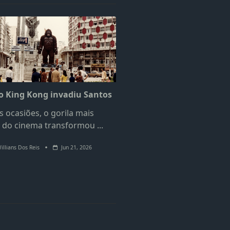
 King Kong invadiu Santos
 ocasiões, o gorila mais
 do cinema transformou
...
illians Dos Reis
Jun 21, 2026