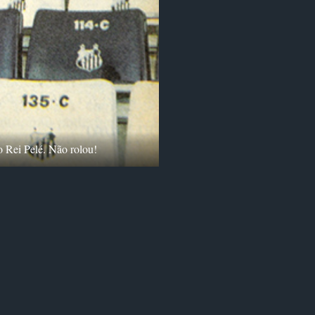
o Rei Pelé. Não rolou!