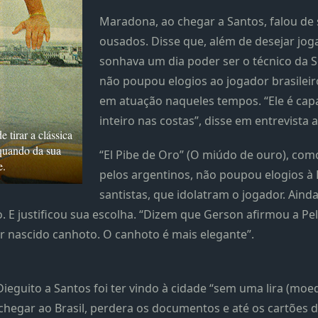
Maradona, ao chegar a Santos, falou de
ousados. Disse que, além de desejar joga
sonhava um dia poder ser o técnico da Se
não poupou elogios ao jogador brasileir
em atuação naqueles tempos. “Ele é cap
inteiro nas costas”, disse em entrevista a 
 tirar a clássica
 quando da sua
“El Pibe de Oro” (O miúdo de ouro), co
e.
pelos argentinos, não poupou elogios à P
santistas, que idolatram o jogador. Aind
o. E justificou sua escolha. “Dizem que Gerson afirmou a Pe
er nascido canhoto. O canhoto é mais elegante”.
Dieguito a Santos foi ter vindo à cidade “sem uma lira (moe
chegar ao Brasil, perdera os documentos e até os cartões de