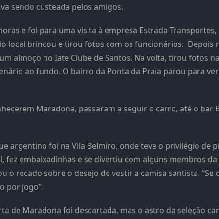
ava sendo custeada pelos amigos.
horas e foi para uma visita à empresa Estrada Transportes,
 local brincou e tirou fotos com os funcionários. Depois
 um almoço no Iate Clube de Santos. Na volta, tirou fotos na
enário ao fundo. O bairro da Ponta da Praia parou para ve
hecerem Maradona, passaram a seguir o carro, até o bar B
que argentino foi na Vila Belmiro, onde teve o privilégio d
ocal, fez embaixadinhas e se divertiu com alguns membros da
ou o recado sobre o desejo de vestir a camisa santista. “Se
o por jogo”.
ferta de Maradona foi descartada, mas o astro da seleção c