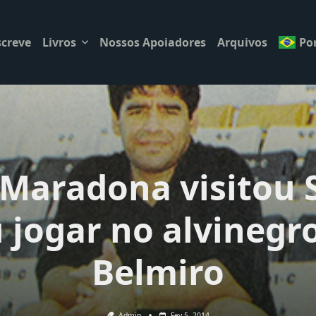
creve
Livros
Nossos Apoiadores
Arquivos
Po
Maradona visitou 
 jogar no alvinegro
Belmiro
Admin
Fev 5, 2014