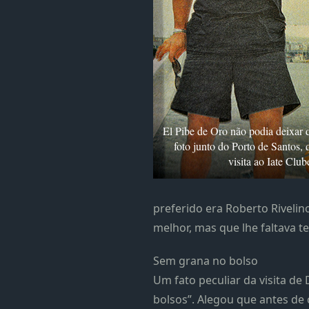
El Pibe de Oro não podia deixar de
foto junto do Porto de Santos,
visita ao Iate Club
preferido era Roberto Rivelin
melhor, mas que lhe faltava t
Sem grana no bolso
Um fato peculiar da visita de 
bolsos”. Alegou que antes de 