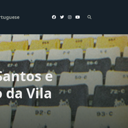
rtuguese
Santos e
 da Vila