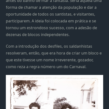
antes do banho de mar à fantasia. Seria aquela uma
forma de chamar a atenção da população e dar a
oportunidade de todos os santistas, e visitantes,
participarem. A ideia foi colocada em prática e se
tornou um estrondoso sucesso, com a adesão de
dezenas de blocos independentes.
Com a introdução dos desfiles, os saldanhistas
resolveram, então, que era hora de criar um bloco e
que este tivesse um nome irreverente, gozador,
como reza a regra número um do Carnaval.