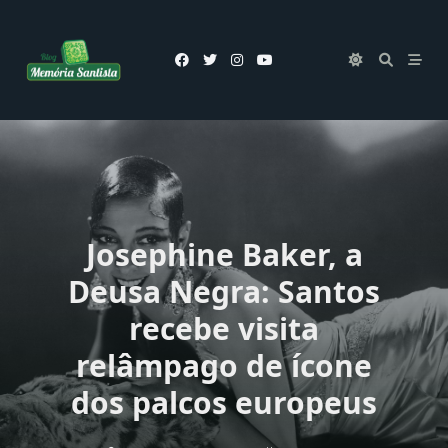
Skip
to
content
Josephine Baker, a
Deusa Negra: Santos
recebe visita
relâmpago de ícone
dos palcos europeus