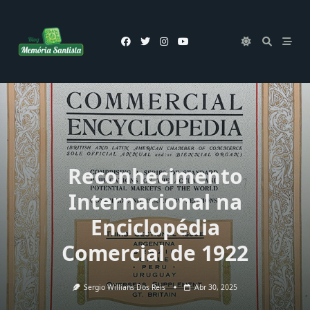
Skip
to
content
Reconhecimento
Internacional na
Enciclopédia
Comercial de 1922
Sergio Willians Dos Reis
Abr 30, 2025