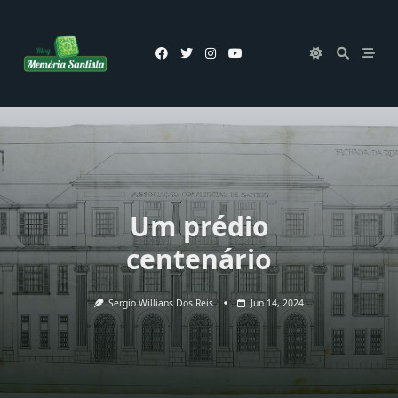
Skip
to
content
Um prédio
centenário
Sergio Willians Dos Reis
Jun 14, 2024